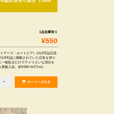
IFE誌広告切り抜き（1956
1点在庫有り
¥550
ER（ハイアーズ・ルートビア）のLIFE誌広告
年のLIFE誌に掲載されていた広告を切り
に一枚貼るだけでアメリカンな演出を
輸入品。(約H36×Ｗ27cm)