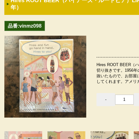
Hires ROOT BEER（ハイアーズ・ルートビア）L
年）
品番:vinmz098
Hires ROOT BE
切り抜きです。1956
抜いたもので、お部屋
してくれます。アメリカ直