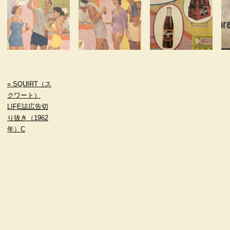
« SQUIRT（ス
クワート）
LIFE誌広告切
り抜き（1962
年）C