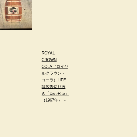
ROYAL
CROWN
COLA（ロイヤ
ルクラウン・
コーラ）LIFE
誌広告切り抜
き「Diet-Rite」
（1967年） »