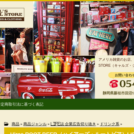
アメリカ雑貨のお店、静
STORE（キャルズ
特定商取引法に基づく表記
商品
»
商品ジャンル
»
LIFE誌 企業広告切り抜き
»
ドリンク系
»