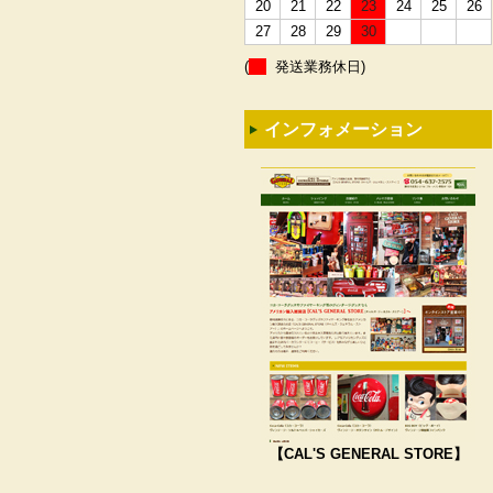
20
21
22
23
24
25
26
27
28
29
30
(
発送業務休日)
インフォメーション
【CAL'S GENERAL STORE】