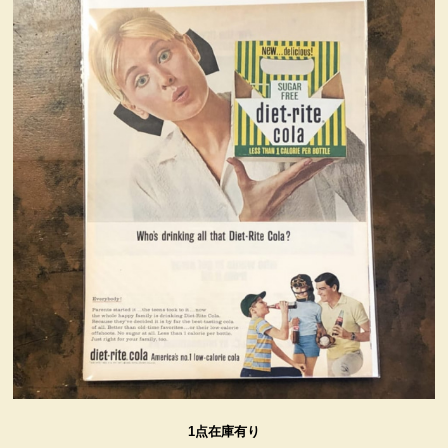
ヴィンテージ・グッズ
LIFE誌 企業広告切り抜き
ファイヤーキング他
コカコーラ・グッズ
カンパニー・グッズ
キャラクター・グッズ
喫煙具
1点在庫有り