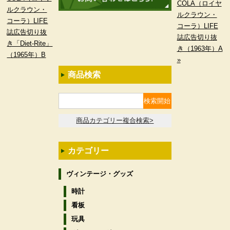
COLA（ロイヤ
ルクラウン・
ルクラウン・
コーラ）LIFE
コーラ）LIFE
誌広告切り抜
誌広告切り抜
き「Diet-Rite」
き（1963年）A
（1965年）B
»
商品検索
商品カテゴリー複合検索>
カテゴリー
ヴィンテージ・グッズ
時計
看板
玩具