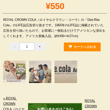
¥550
服飾小物雑貨
ROYAL CROWN COLA（ロイヤルクラウン・コーラ）の「Diet-Rite
Cola」のLIFE誌広告切り抜きです。1965年のLIFE誌に掲載されていた
広告を切り抜いたもので、お部屋に一枚貼るだけでアメリカンな演出を
してくれます。アメリカ直輸入品。(約H36×Ｗ27cm)
« ROYAL
ROYAL
CROWN
CROWN
COLA（ロイヤ