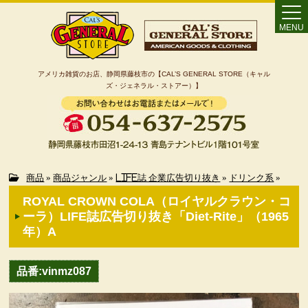
MENU
アメリカ雑貨のお店、静岡県藤枝市の【CAL’S GENERAL STORE（キャル
ズ・ジェネラル・ストアー）】
Home
商品
»
商品ジャンル
»
LIFE誌 企業広告切り抜き
»
ドリンク系
»
ROYAL CROWN COLA（ロイヤルクラウン・コ
カート
ーラ）LIFE誌広告切り抜き「Diet-Rite」（1965
年）A
特定商取引法に基づく表記
品番:vinmz087
カテゴリー検索