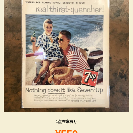
ヴィンテージ・グッズ
LIFE誌 企業広告切り抜き
ファイヤーキング他
コカコーラ・グッズ
カンパニー・グッズ
キャラクター・グッズ
喫煙具
1点在庫有り