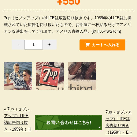
¥550
服飾小物雑貨
7up（セブンアップ）のLIFE誌広告切り抜きです。1959年のLIFE誌に掲
載されていた広告を切り抜いたもので、お部屋に一枚貼るだけでアメリ
カンな演出をしてくれます。アメリカ直輸入品。(約H36×Ｗ27cm)
« 7up（セブン
7up（セブンア
アップ）LIFE
ップ）LIFE誌
誌広告切り抜
広告切り抜き
き（1959年）H
（1959年）E »