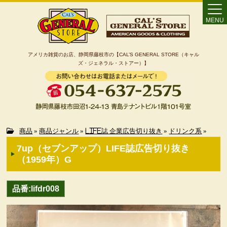
MENU
アメリカ雑貨のお店、静岡県藤枝市の【CAL’S GENERAL STORE（キャル
ズ・ジェネラル・ストアー）】
Home
商品
»
商品ジャンル
»
LIFE誌 企業広告切り抜き
»
ドリンク系
»
7up（セブンアップ）LIFE誌広告切り抜き
カート
（1959年）G
特定商取引法に基づく表記
品番:lifdr008
カテゴリー検索