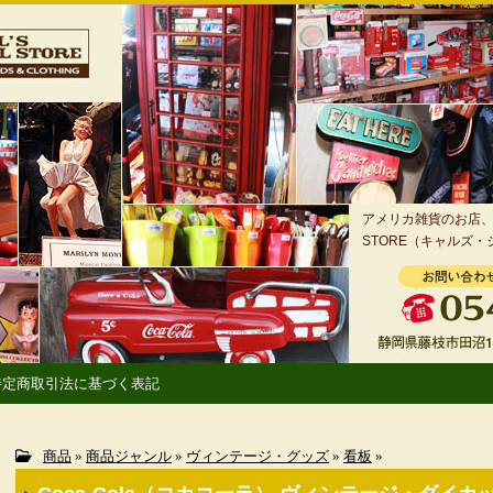
アメリカ雑貨のお店、静
STORE（キャルズ
特定商取引法に基づく表記
商品
»
商品ジャンル
»
ヴィンテージ・グッズ
»
看板
»