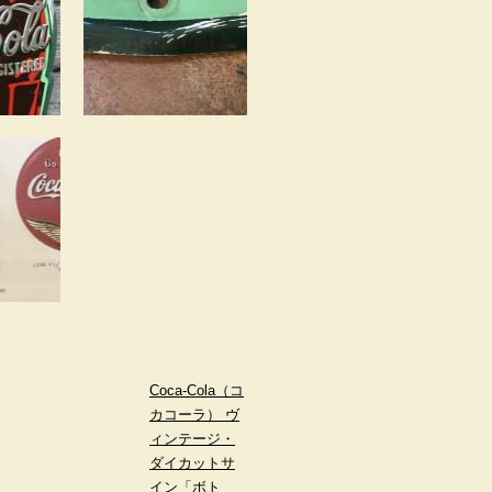
Coca-Cola（コ
カコーラ） ヴ
ィンテージ・
ダイカットサ
イン「ボト