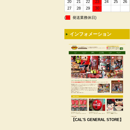
20
21
22
23
24
25
26
27
28
29
30
(
発送業務休日)
インフォメーション
【CAL'S GENERAL STORE】