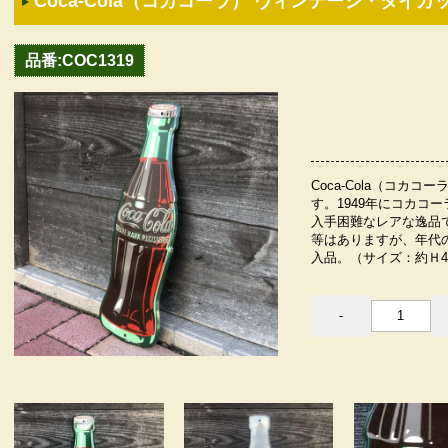
Coca-Cola（コカコーラ） ヴィンテージ・ダイカ
品番:COC1319
Coca-Cola（コカ
す。1949年にコカコ
入手困難なレアな逸品
等はありますが、年代
入品。（サイズ：約Ｈ43