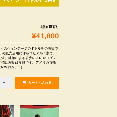
ットサイン「ボトル」 1949
1点在庫有り
¥41,800
コーラ）のヴィンテージのボトル型の看板で
ーラの販売店用に作られたアルミ製で、
です。経年による多少のスレやヨゴレ
の割に程度は良好です。アメリカ直輸
×Ｗ13.5ｃｍ）