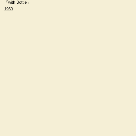
「with Bottle」
1950