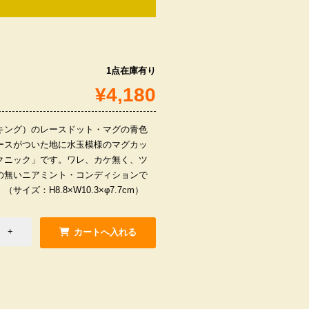
1点在庫有り
¥4,180
イヤーキング）のレースドット・マグの青色
ースがついた地に水玉模様のマグカッ
クニック」です。ワレ、カケ無く、ツ
の無いニアミント・コンディションで
イズ：H8.8×W10.3×φ7.7cm）