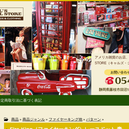
アメリカ雑貨のお店、静
STORE（キャルズ
特定商取引法に基づく表記
商品
»
商品ジャンル
»
ファイヤーキング他
»
パターン
»