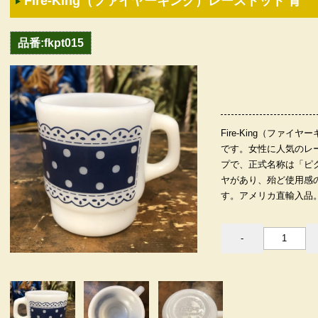
Fire-King（ファイヤーキング）レースドット 青
品番:fkpt015
Fire-King（ファ
です。女性に人気のレ
プで、正式名称は「ピ
ヤがあり、殆ど使用感
す。アメリカ直輸入品。（サ