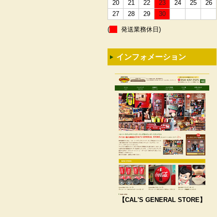
20
21
22
23
24
25
26
27
28
29
30
(
発送業務休日)
インフォメーション
【CAL'S GENERAL STORE】