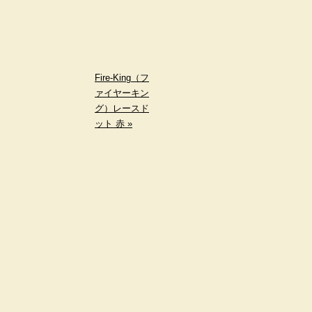
Fire-King（フ
ァイヤーキン
グ）レースド
ット 赤 »