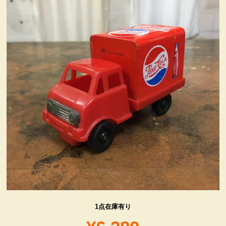
ヴィンテージ・グッズ
LIFE誌 企業広告切り抜き
ファイヤーキング他
コカコーラ・グッズ
カンパニー・グッズ
キャラクター・グッズ
喫煙具
1点在庫有り