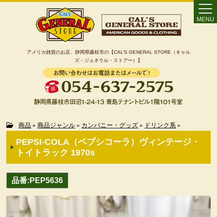
MENU
アメリカ雑貨のお店、静岡県藤枝市の【CAL’S GENERAL STORE（キャル
ズ・ジェネラル・ストアー）】
Home
商品
»
商品ジャンル
»
カンパニー・グッズ
»
ドリンク系
»
PEPSI-COLA（ペプシコーラ）ヴィンテージ・
カート
トイトラック 1970s
特定商取引法に基づく表記
品番:PEP5636
カテゴリー検索