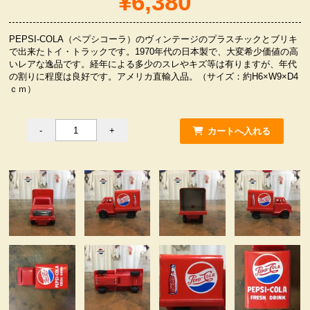
¥6,380
服飾小物雑貨
PEPSI-COLA（ペプシコーラ）のヴィンテージのプラスチックとブリキ
で出来たトイ・トラックです。1970年代の日本製で、大変希少価値の高
いレアな逸品です。経年による多少のスレやキズ等は有りますが、年代
の割りに程度は良好です。アメリカ直輸入品。（サイズ：約H6×W9×D4
ｃｍ）