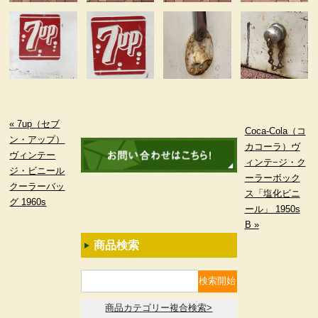
« 7up（セブ
Coca-Cola（コ
ン・アップ）
カコーラ）ヴ
ヴィンテー
ィンテ−ジ・ク
ジ・ビニール
ーラーボック
クーラーバッ
ス「塩化ビニ
グ 1960s
ール」 1950s
B »
商品検索
商品カテゴリー複合検索>