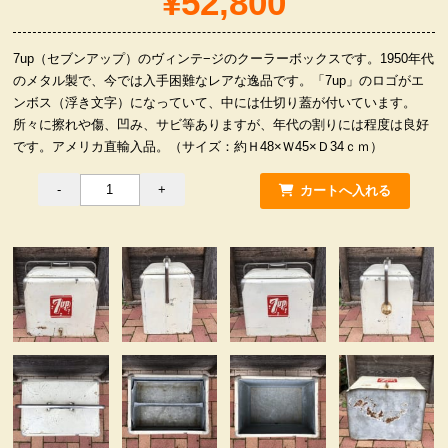
¥52,800
服飾小物雑貨
7up（セブンアップ）のヴィンテ−ジのクーラーボックスです。1950年代
のメタル製で、今では入手困難なレアな逸品です。「7up」のロゴがエ
ンボス（浮き文字）になっていて、中には仕切り蓋が付いています。
所々に擦れや傷、凹み、サビ等ありますが、年代の割りには程度は良好
です。アメリカ直輸入品。（サイズ：約Ｈ48×Ｗ45×Ｄ34ｃｍ）