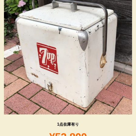
ヴィンテージ・グッズ
LIFE誌 企業広告切り抜き
ファイヤーキング他
コカコーラ・グッズ
カンパニー・グッズ
キャラクター・グッズ
喫煙具
1点在庫有り