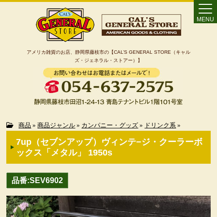
MENU
アメリカ雑貨のお店、静岡県藤枝市の【CAL’S GENERAL STORE（キャル
ズ・ジェネラル・ストアー）】
Home
商品
»
商品ジャンル
»
カンパニー・グッズ
»
ドリンク系
»
7up（セブンアップ）ヴィンテ−ジ・クーラーボ
カート
ックス「メタル」 1950s
特定商取引法に基づく表記
品番:SEV6902
カテゴリー検索