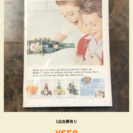
ヴィンテージ・グッズ
LIFE誌 企業広告切り抜き
ファイヤーキング他
コカコーラ・グッズ
カンパニー・グッズ
キャラクター・グッズ
喫煙具
1点在庫有り