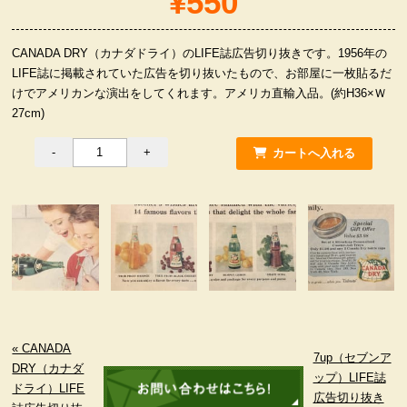
¥550
服飾小物雑貨
CANADA DRY（カナダドライ）のLIFE誌広告切り抜きです。1956年の
LIFE誌に掲載されていた広告を切り抜いたもので、お部屋に一枚貼るだ
けでアメリカンな演出をしてくれます。アメリカ直輸入品。(約H36×Ｗ
27cm)
« CANADA
7up（セブンア
DRY（カナダ
ップ）LIFE誌
ドライ）LIFE
広告切り抜き