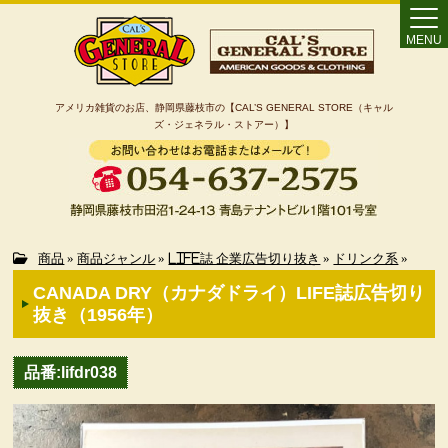
MENU
アメリカ雑貨のお店、静岡県藤枝市の【CAL’S GENERAL STORE（キャル
ズ・ジェネラル・ストアー）】
Home
商品
»
商品ジャンル
»
LIFE誌 企業広告切り抜き
»
ドリンク系
»
CANADA DRY（カナダドライ）LIFE誌広告切り
カート
抜き（1956年）
特定商取引法に基づく表記
品番:lifdr038
カテゴリー検索