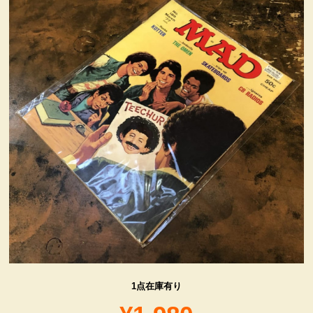
ヴィンテージ・グッズ
LIFE誌 企業広告切り抜き
ファイヤーキング他
コカコーラ・グッズ
カンパニー・グッズ
キャラクター・グッズ
喫煙具
1点在庫有り