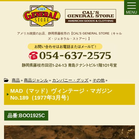
MENU
アメリカ雑貨のお店、静岡県藤枝市の【CAL’S GENERAL STORE（キャル
ズ・ジェネラル・ストアー）】
Home
商品
»
商品ジャンル
»
カンパニー・グッズ
»
その他
»
MAD（マッド）ヴィンテージ・マガジン
カート
No.189（1977年3月号）
特定商取引法に基づく表記
品番:BOO1925C
カテゴリー検索