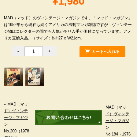
¥1,980
服飾小物雑貨
MAD（マッド）のヴィンテージ・マガジンです。「マッド・マガジン」
は1952年から現在も続くアメリカの風刺マンガ雑誌ですが、ヴィンテー
ジ物はコレクターの間でも人気があり入手が困難になっています。アメ
リカ直輸入品。（サイズ：約H27 x W21cm）
« MAD（マッ
MAD（マッ
ド）ヴィンテ
ド）ヴィンテ
ージ・マガジ
ージ・マガジ
ン
ン
No.200（1978
No.184（1976