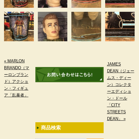
« MARLON
JAMES
BRANDO（マ
DEAN（ジェー
ーロンブラン
ムス・ディー
ド）アクショ
ン）コレクタ
ン・フィギュ
ーエディショ
ア「乱暴者」
ン・ドール
「CITY
STREETS
DEAN」 »
商品検索