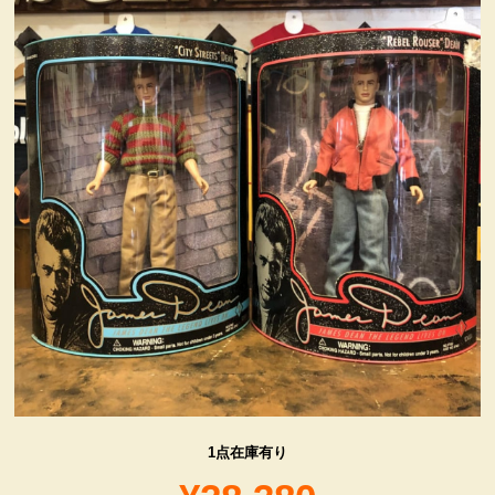
ヴィンテージ・グッズ
LIFE誌 企業広告切り抜き
ファイヤーキング他
コカコーラ・グッズ
カンパニー・グッズ
キャラクター・グッズ
喫煙具
1点在庫有り