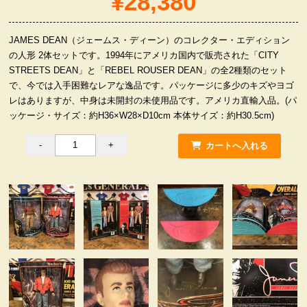
¥28,380
服飾小物雑貨
JAMES DEAN（ジェームス・ディーン）のコレクター・エディション
の人形 2体セットです。1994年にアメリカ国内で販売された「CITY
STREETS DEAN」と「REBEL ROUSER DEAN」の全2種類のセット
で、今では入手困難なレアな逸品です。パッケージに多少のキズやヨゴ
レはありますが、中身は未開封の未使用品です。アメリカ直輸入品。(パ
ッケージ・サイズ：約H36×W28×D10cm 本体サイズ：約H30.5cm)