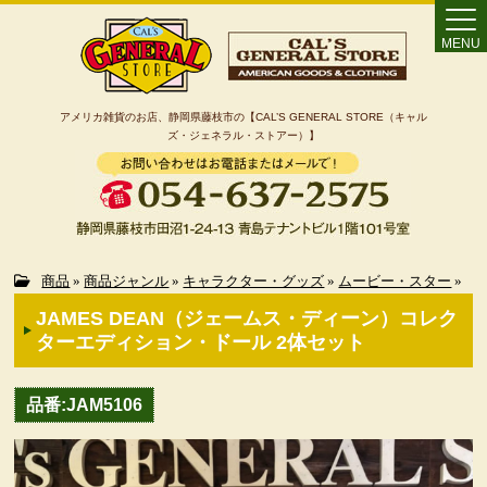
MENU
アメリカ雑貨のお店、静岡県藤枝市の【CAL’S GENERAL STORE（キャル
ズ・ジェネラル・ストアー）】
Home
商品
»
商品ジャンル
»
キャラクター・グッズ
»
ムービー・スター
»
JAMES DEAN（ジェームス・ディーン）コレク
カート
ターエディション・ドール 2体セット
特定商取引法に基づく表記
品番:JAM5106
カテゴリー検索