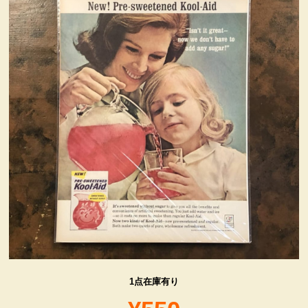
ヴィンテージ・グッズ
LIFE誌 企業広告切り抜き
ファイヤーキング他
コカコーラ・グッズ
カンパニー・グッズ
キャラクター・グッズ
喫煙具
1点在庫有り