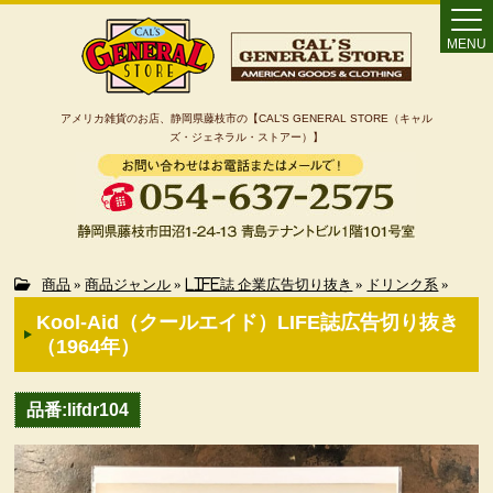
MENU
アメリカ雑貨のお店、静岡県藤枝市の【CAL’S GENERAL STORE（キャル
ズ・ジェネラル・ストアー）】
Home
商品
»
商品ジャンル
»
LIFE誌 企業広告切り抜き
»
ドリンク系
»
Kool-Aid（クールエイド）LIFE誌広告切り抜き
カート
（1964年）
特定商取引法に基づく表記
品番:lifdr104
カテゴリー検索