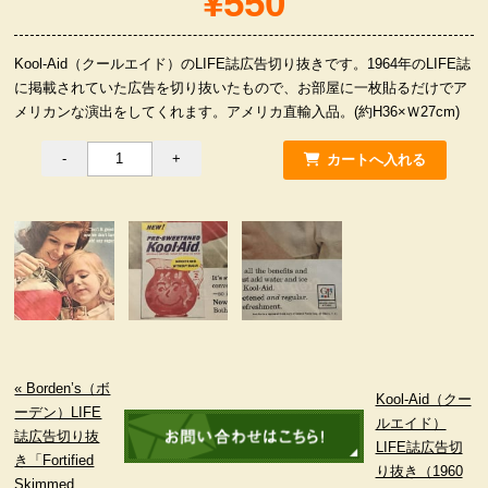
¥550
服飾小物雑貨
Kool-Aid（クールエイド）のLIFE誌広告切り抜きです。1964年のLIFE誌
に掲載されていた広告を切り抜いたもので、お部屋に一枚貼るだけでア
メリカンな演出をしてくれます。アメリカ直輸入品。(約H36×Ｗ27cm)
« Borden’s（ボ
Kool-Aid（クー
ーデン）LIFE
ルエイド）
誌広告切り抜
LIFE誌広告切
き「Fortified
り抜き（1960
Skimmed