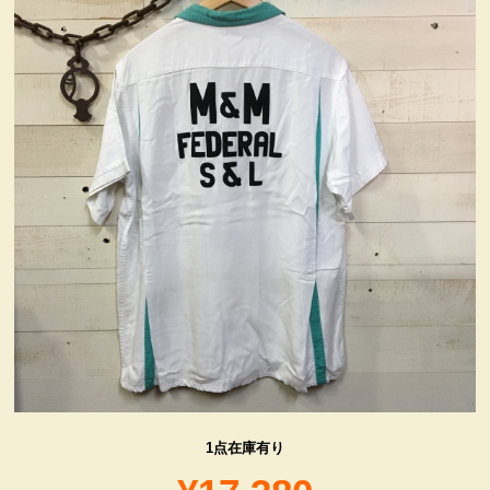
ヴィンテージ・グッズ
LIFE誌 企業広告切り抜き
ファイヤーキング他
コカコーラ・グッズ
カンパニー・グッズ
キャラクター・グッズ
喫煙具
1点在庫有り