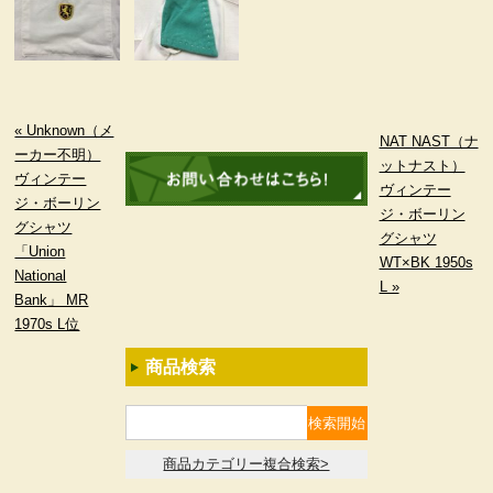
« Unknown（メ
NAT NAST（ナ
ーカー不明）
ットナスト）
ヴィンテー
ヴィンテー
ジ・ボーリン
ジ・ボーリン
グシャツ
グシャツ
「Union
WT×BK 1950s
National
L »
Bank」 MR
1970s L位
商品検索
商品カテゴリー複合検索>