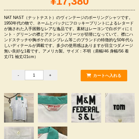
¥17,380
服飾小物雑貨
NAT NAST（ナットナスト）のヴィンテージのボーリングシャツです。
1950年代の物で、ネームとバックにフロッキープリントによるレタード
が施された入手困難なレアな逸品です。素材はレーヨンで白ボディにミ
ント・グリーンの襟とアクションプリーツが切替になっていて、襟にハ
ンドステッチや胸ポケのエンブレム等このブランドの特徴的な50年代ら
しいディテールが満載です。多少の使用感はありますが目立つダメージ
無い良好な1着です。アメリカ製。サイズ：不明（肩幅/46 身幅/56 着
丈/71 袖丈/21cm）