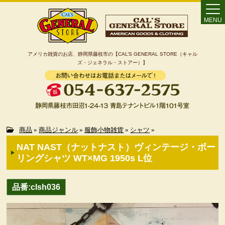
MENU
アメリカ雑貨のお店、静岡県藤枝市の【CAL’S GENERAL STORE（キャル
ズ・ジェネラル・ストアー）】
Home
商品
»
商品ジャンル
»
服飾小物雑貨
»
シャツ
»
NAT NAST（ナットナスト）ヴィンテージ・ボー
カート
リングシャツ WT×MG 1950s L位
特定商取引法に基づく表記
品番:clsh036
カテゴリー検索