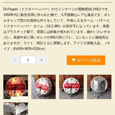
服飾小物雑貨
Dr.Pepper（ドクターペッパー）のヴィンテージの電飾壁掛け時計です。
1950年代に販売店用に作られた物で、入手困難なレアな逸品です。ボト
ルキャップ型の立体的な作りをしていて、中央に入るネーム・バナーと
ドクターペッパー・タイム（10,2,4時）が赤文字になっています。表面
はプラスチック製で、背面には鉄板が使われています。細かいスレやヨ
ゴレ、表面中央に薄いキレツや5時の所にワレ、コンセントに補強等は
ありますが、ライト、時計ともに実動します。アメリカ直輸入品。（サ
イズ：約H28×W28×D10cm）