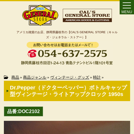
MENU
アメリカ雑貨のお店、静岡県藤枝市の【CAL’S GENERAL STORE（キャル
ズ・ジェネラル・ストアー）】
Home
商品
»
商品ジャンル
»
ヴィンテージ・グッズ
»
時計
»
Dr.Pepper（ドクターペッパー）ボトルキャップ
カート
型ヴィンテージ・ライトアップクロック 1950s
特定商取引法に基づく表記
品番:DOC2102
カテゴリー検索