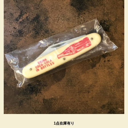
ヴィンテージ・グッズ
LIFE誌 企業広告切り抜き
ファイヤーキング他
コカコーラ・グッズ
カンパニー・グッズ
キャラクター・グッズ
喫煙具
1点在庫有り