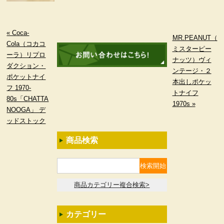
« Coca-
MR.PEANUT（
Cola（コカコ
ミスターピー
ーラ）リプロ
ナッツ）ヴィ
ダクション・
ンテージ・２
ポケットナイ
本出しポケッ
フ 1970-
トナイフ
80s「CHATTA
1970s »
NOOGA」 デ
ッドストック
商品検索
商品カテゴリー複合検索>
カテゴリー