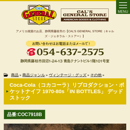
MENU
アメリカ雑貨のお店、静岡県藤枝市の【CAL’S GENERAL STORE（キャル
ズ・ジェネラル・ストアー）】
Home
商品
»
商品ジャンル
»
ヴィンテージ・グッズ
»
その他
»
Coca-Cola（コカコーラ）リプロダクション・ポ
カート
ケットナイフ 1970-80s「IN BOTTLES」 デッド
ストック
特定商取引法に基づく表記
品番:COC7918B
カテゴリー検索