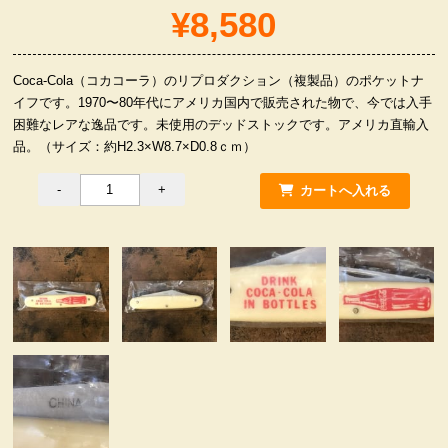
¥8,580
服飾小物雑貨
Coca-Cola（コカコーラ）のリプロダクション（複製品）のポケットナ
イフです。1970〜80年代にアメリカ国内で販売された物で、今では入手
困難なレアな逸品です。未使用のデッドストックです。アメリカ直輸入
品。（サイズ：約H2.3×W8.7×D0.8ｃｍ）