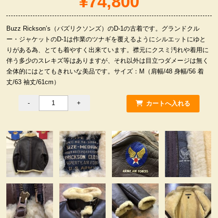
¥74,800
服飾小物雑貨
Buzz Rickson’s（バズリクソンズ）のD-1の古着です。グランドクル
ー・ジャケットのD-1は作業のツナギを覆えるようにシルエットにゆと
りがある為、とても着やすく出来ています。襟元にクスミ汚れや着用に
伴う多少のスレキズ等はありますが、それ以外は目立つダメージは無く
全体的にはとてもきれいな美品です。サイズ：M（肩幅/48 身幅/56 着
丈/63 袖丈/61cm）