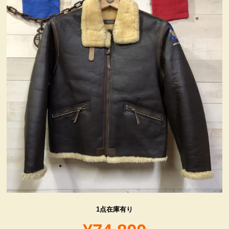
ヴィンテージ・グッズ
LIFE誌 企業広告切り抜き
ファイヤーキング他
コカコーラ・グッズ
カンパニー・グッズ
キャラクター・グッズ
喫煙具
1点在庫有り