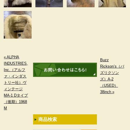
« ALPHA
Buzz
INDUSTRIES,
Rickson’s（バ
Inc.（アルフ
ズリクソン
ァ・インダス
ズ）A-2
トリー社）ヴ
（USED）
ィンテージ
38inch »
MA-1 Dタイプ
（後期）1968
M
商品検索