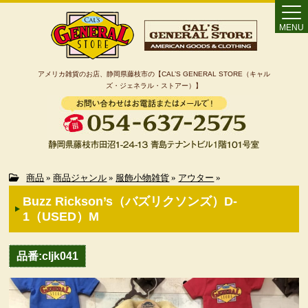
MENU
アメリカ雑貨のお店、静岡県藤枝市の【CAL’S GENERAL STORE（キャル
ズ・ジェネラル・ストアー）】
Home
商品
»
商品ジャンル
»
服飾小物雑貨
»
アウター
»
Buzz Rickson’s（バズリクソンズ）D-
カート
1（USED）M
特定商取引法に基づく表記
品番:cljk041
カテゴリー検索