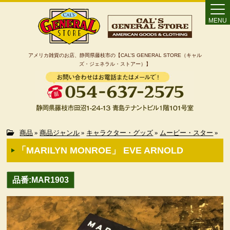
MENU
アメリカ雑貨のお店、静岡県藤枝市の【CAL’S GENERAL STORE（キャル
ズ・ジェネラル・ストアー）】
Home
商品
»
商品ジャンル
»
キャラクター・グッズ
»
ムービー・スター
»
「MARILYN MONROE」 EVE ARNOLD
カート
品番:MAR1903
特定商取引法に基づく表記
カテゴリー検索