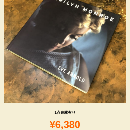
ヴィンテージ・グッズ
LIFE誌 企業広告切り抜き
ファイヤーキング他
コカコーラ・グッズ
カンパニー・グッズ
キャラクター・グッズ
1点在庫有り
喫煙具
¥6,380