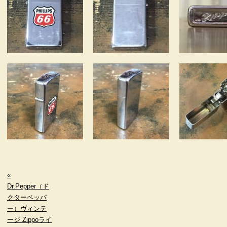
«
Dr.Pepper（ド
クターペッパ
ー）ヴィンテ
ージ Zippoライ