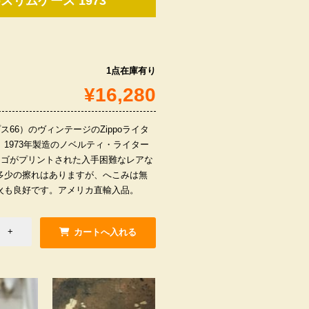
oスリムケース 1973
1点在庫有り
¥16,280
リップス66）のヴィンテージのZippoライタ
1973年製造のノベルティ・ライター
66」のロゴがプリントされた入手困難なレアな
多少の擦れはありますが、へこみは無
火も良好です。アメリカ直輸入品。