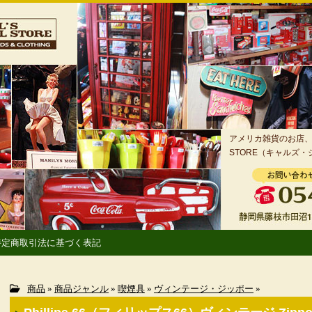
アメリカ雑貨のお店、静
STORE（キャルズ
特定商取引法に基づく表記
商品
»
商品ジャンル
»
喫煙具
»
ヴィンテージ・ジッポー
»