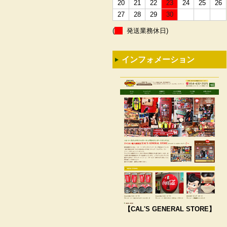
20
21
22
23
24
25
26
27
28
29
30
(
発送業務休日)
インフォメーション
【CAL'S GENERAL STORE】