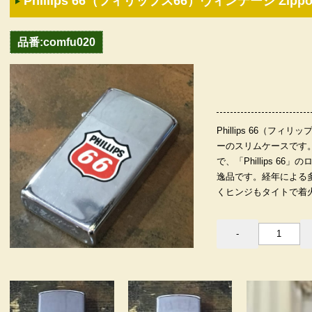
Phillips 66（フィリップス66）ヴィンテージ Zipp
品番:comfu020
Phillips 66（フィ
ーのスリムケースです。
で、「Phillips 
逸品です。経年による
くヒンジもタイトで着