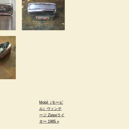
Mobil（モービ
ル）ヴィンテ
ージ Zippoライ
ター 1985 »