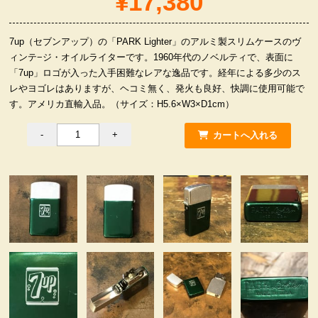
¥17,380
服飾小物雑貨
7up（セブンアップ）の「PARK Lighter」のアルミ製スリムケースのヴ
ィンテ−ジ・オイルライターです。1960年代のノベルティで、表面に
「7up」ロゴが入った入手困難なレアな逸品です。経年による多少のス
レやヨゴレはありますが、ヘコミ無く、発火も良好、快調に使用可能で
す。アメリカ直輸入品。（サイズ：H5.6×W3×D1cm）