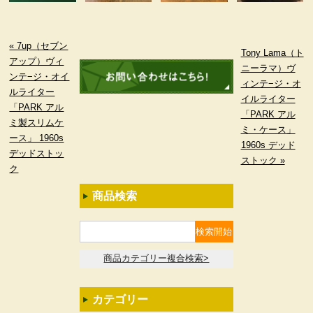
« 7up（セブン
Tony Lama（ト
アップ）ヴィ
ニーラマ）ヴ
ンテ−ジ・オイ
ィンテ−ジ・オ
ルライター
イルライター
「PARK アル
「PARK アル
ミ製スリムケ
ミ・ケース」
ース」 1960s
1960s デッド
デッドストッ
ストック »
ク
商品検索
商品カテゴリー複合検索>
カテゴリー