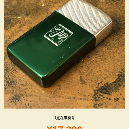
ヴィンテージ・グッズ
LIFE誌 企業広告切り抜き
ファイヤーキング他
コカコーラ・グッズ
カンパニー・グッズ
キャラクター・グッズ
喫煙具
1点在庫有り