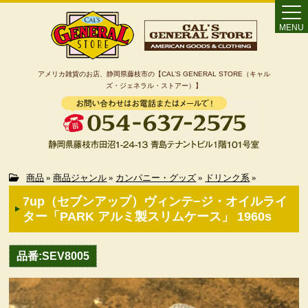
MENU
アメリカ雑貨のお店、静岡県藤枝市の【CAL’S GENERAL STORE（キャル
ズ・ジェネラル・ストアー）】
Home
商品
»
商品ジャンル
»
カンパニー・グッズ
»
ドリンク系
»
7up（セブンアップ）ヴィンテ−ジ・オイルライ
カート
ター「PARK アルミ製スリムケース」 1960s
特定商取引法に基づく表記
品番:SEV8005
カテゴリー検索