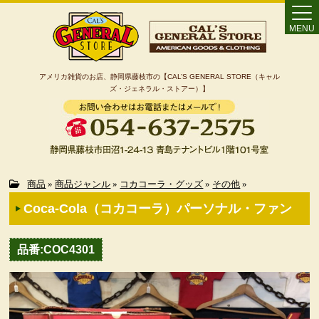
MENU
アメリカ雑貨のお店、静岡県藤枝市の【CAL’S GENERAL STORE（キャル
ズ・ジェネラル・ストアー）】
Home
商品
»
商品ジャンル
»
コカコーラ・グッズ
»
その他
»
Coca-Cola（コカコーラ）パーソナル・ファン
カート
品番:COC4301
特定商取引法に基づく表記
カテゴリー検索