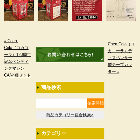
« Coca-
Coca-Cola（コ
Cola（コカコ
カコーラ）デ
ーラ）120周年
ィスペンサー
記念ベンディ
型テープカッ
ングマシン
ター »
CAN4種セット
商品検索
商品カテゴリー複合検索>
カテゴリー