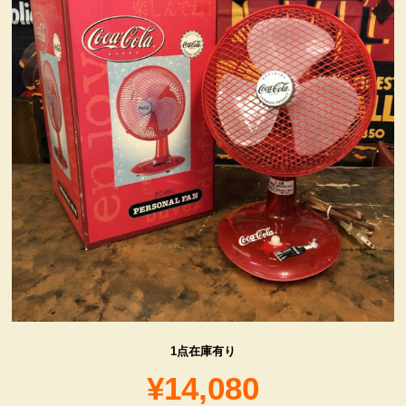
ヴィンテージ・グッズ
LIFE誌 企業広告切り抜き
ファイヤーキング他
コカコーラ・グッズ
カンパニー・グッズ
キャラクター・グッズ
1点在庫有り
喫煙具
¥14,080