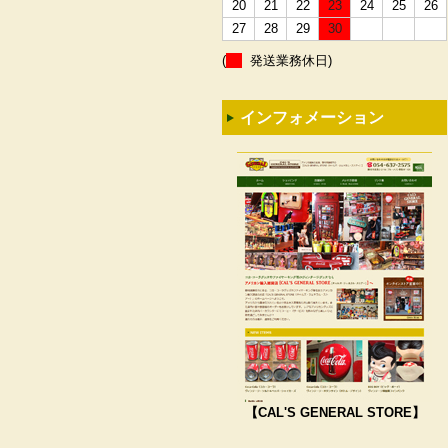
20
21
22
23
24
25
26
27
28
29
30
(
発送業務休日)
インフォメーション
【CAL'S GENERAL STORE】