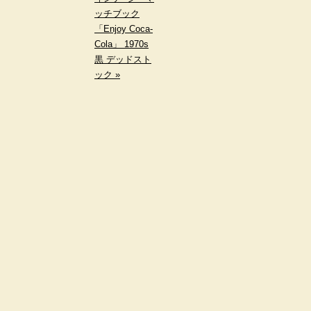
ッチブック
「Enjoy Coca-
Cola」 1970s
黒 デッドスト
ック »