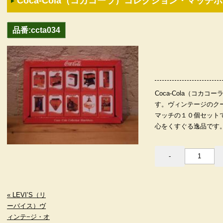
Coca-Cola（コカコーラ）コレクション・マッチ
品番:ccta034
Coca-Cola（コカ
す。ヴィンテージのク
マッチの１０個セット
心をくすぐる逸品です。
« LEVI’S（リ
ーバイス）ヴ
ィンテ−ジ・オ