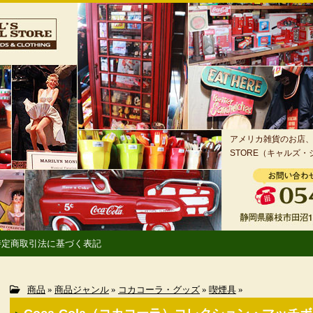
アメリカ雑貨のお店、静
STORE（キャルズ
特定商取引法に基づく表記
商品
»
商品ジャンル
»
コカコーラ・グッズ
»
喫煙具
»