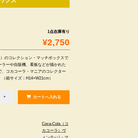
ボックス
1点在庫有り
¥2,750
コーラ）のコレクション・マッチボックスで
ーラーや自販機、看板などが描かれた
で、コカコーラ・マニアのコレクター
（箱サイズ：H14×W21cm）
Coca-Cola（コ
カコーラ）ヴ
ィンテ−ジ・マ