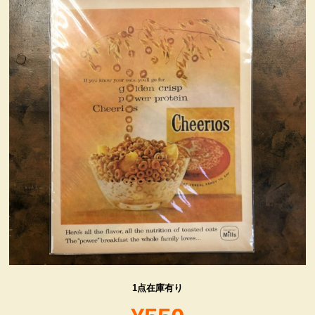
ヴィンテージ・グッズ
LIFE誌 企業広告切り抜き
ファイヤーキング他
コカコーラ・グッズ
カンパニー・グッズ
キャラクター・グッズ
喫煙具
1点在庫有り