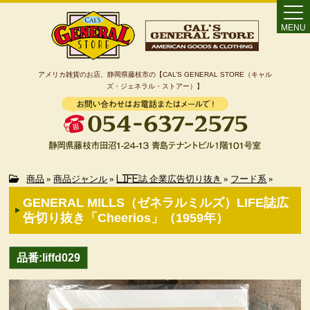
MENU
アメリカ雑貨のお店、静岡県藤枝市の【CAL’S GENERAL STORE（キャル
ズ・ジェネラル・ストアー）】
Home
商品
»
商品ジャンル
»
LIFE誌 企業広告切り抜き
»
フード系
»
GENERAL MILLS（ゼネラルミルズ）LIFE誌広
カート
告切り抜き「Cheerios」（1959年）
特定商取引法に基づく表記
品番:liffd029
カテゴリー検索