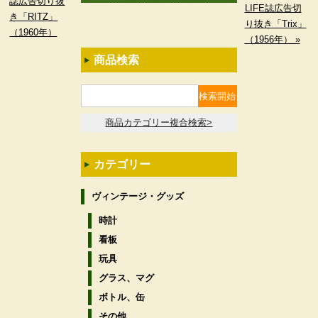
誌広告切り抜
LIFE誌広告切
き「RITZ」
り抜き「Trix」
（1960年）
（1956年） »
商品検索
商品カテゴリー複合検索>
カテゴリー
ヴィンテージ・グッズ
時計
看板
玩具
グラス、マグ
ボトル、缶
その他