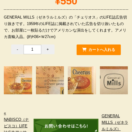
¥550
服飾小物雑貨
GENERAL MILLS（ゼネラルミルズ）の「チェリオス」のLIFE誌広告切
り抜きです。1959年のLIFE誌に掲載されていた広告を切り抜いたもの
で、お部屋に一枚貼るだけでアメリカンな演出をしてくれます。アメリ
カ直輸入品。(約H36×Ｗ27cm)
«
GENERAL
NABISCO（ナ
MILLS（ゼネラ
ビスコ）LIFE
ルミルズ）