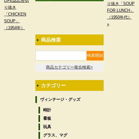
LIFE誌広告切
り抜き「SOUP
り抜き
FOR LUNCH」
「CHICKEN
（1950年代）
SOUP」
»
（1954年）
商品検索
商品カテゴリー複合検索>
カテゴリー
ヴィンテージ・グッズ
時計
看板
玩具
グラス、マグ