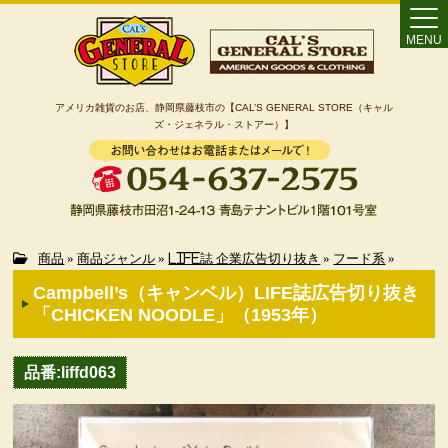
MENU
アメリカ雑貨のお店、静岡県藤枝市の【CAL’S GENERAL STORE（キャル
ズ・ジェネラル・ストアー）】
Home
商品
»
商品ジャンル
»
LIFE誌 企業広告切り抜き
»
フード系
»
Campbell’s（キャンベル）LIFE誌広告切り抜き
カート
「CHICKEN NOODLE」（1953年）
特定商取引法に基づく表記
品番:liffd063
カテゴリー検索