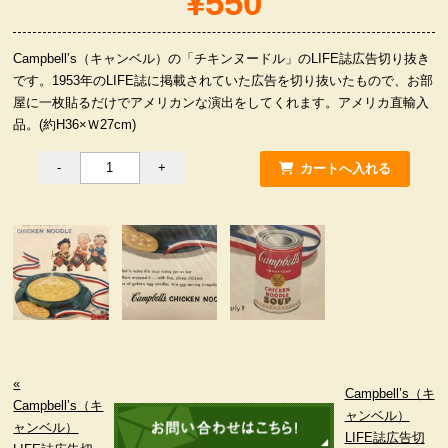
¥550
服飾小物雑貨
Campbell’s（キャンベル）の「チキンヌードル」のLIFE誌広告切り抜き
です。1953年のLIFE誌に掲載されていた広告を切り抜いたもので、お部
屋に一枚貼るだけでアメリカンな演出をしてくれます。アメリカ直輸入
品。(約H36×Ｗ27cm)
«
Campbell’s（キ
Campbell’s（キ
ャンベル）
ャンベル）
LIFE誌広告切