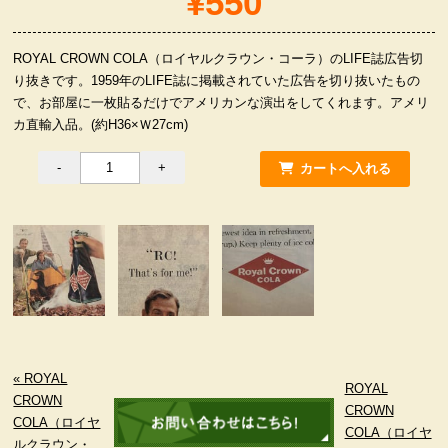
¥550
服飾小物雑貨
ROYAL CROWN COLA（ロイヤルクラウン・コーラ）のLIFE誌広告切
り抜きです。1959年のLIFE誌に掲載されていた広告を切り抜いたもの
で、お部屋に一枚貼るだけでアメリカンな演出をしてくれます。アメリ
カ直輸入品。(約H36×Ｗ27cm)
« ROYAL
ROYAL
CROWN
CROWN
COLA（ロイヤ
COLA（ロイヤ
ルクラウン・