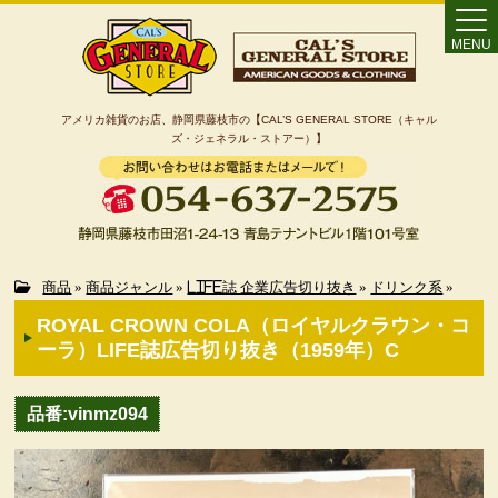
MENU
アメリカ雑貨のお店、静岡県藤枝市の【CAL’S GENERAL STORE（キャル
ズ・ジェネラル・ストアー）】
Home
商品
»
商品ジャンル
»
LIFE誌 企業広告切り抜き
»
ドリンク系
»
ROYAL CROWN COLA（ロイヤルクラウン・コ
カート
ーラ）LIFE誌広告切り抜き（1959年）C
特定商取引法に基づく表記
品番:vinmz094
カテゴリー検索