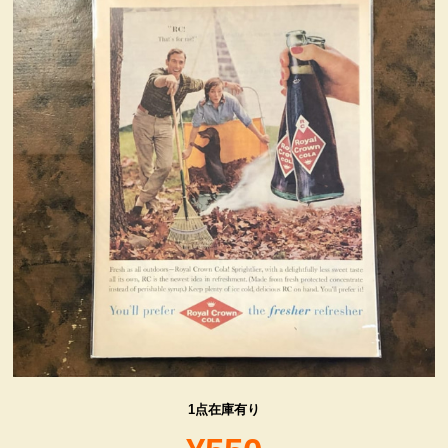
ヴィンテージ・グッズ
LIFE誌 企業広告切り抜き
ファイヤーキング他
コカコーラ・グッズ
カンパニー・グッズ
キャラクター・グッズ
喫煙具
1点在庫有り