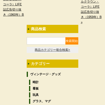
ルクラウン・
コーラ）LIFE
コーラ）LIFE
誌広告切り抜
誌広告切り抜
き（1960年）B
き（1959年）B
»
商品検索
商品カテゴリー複合検索>
カテゴリー
ヴィンテージ・グッズ
時計
看板
玩具
グラス、マグ