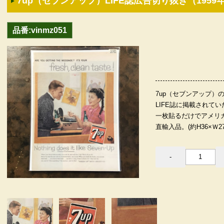
7up（セブンアップ）LIFE誌広告切り抜き（1959
品番:vinmz051
7up（セブンアップ）の
LIFE誌に掲載されて
一枚貼るだけでアメリ
直輸入品。(約H36×Ｗ27