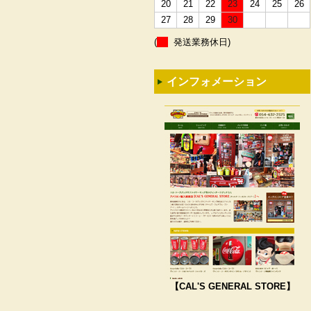
20
21
22
23
24
25
26
27
28
29
30
(
発送業務休日)
インフォメーション
【CAL'S GENERAL STORE】