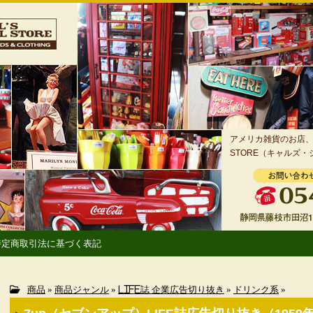
アメリカ雑貨のお店、静
STORE（キャルズ
特定商取引法に基づく表記
商品
»
商品ジャンル
»
LIFE誌 企業広告切り抜き
»
ドリンク系
»