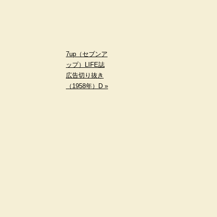
7up（セブンア
ップ）LIFE誌
広告切り抜き
（1958年）D »