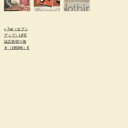
« 7up（セブン
アップ）LIFE
誌広告切り抜
き（1959年）E