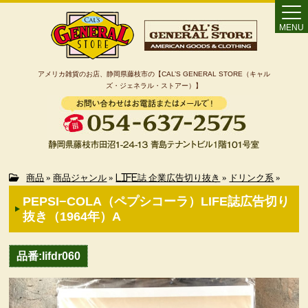
MENU
アメリカ雑貨のお店、静岡県藤枝市の【CAL’S GENERAL STORE（キャル
ズ・ジェネラル・ストアー）】
Home
商品
»
商品ジャンル
»
LIFE誌 企業広告切り抜き
»
ドリンク系
»
PEPSI−COLA（ペプシコーラ）LIFE誌広告切り
カート
抜き（1964年）A
特定商取引法に基づく表記
品番:lifdr060
カテゴリー検索