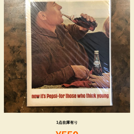
ヴィンテージ・グッズ
LIFE誌 企業広告切り抜き
ファイヤーキング他
コカコーラ・グッズ
カンパニー・グッズ
キャラクター・グッズ
喫煙具
1点在庫有り