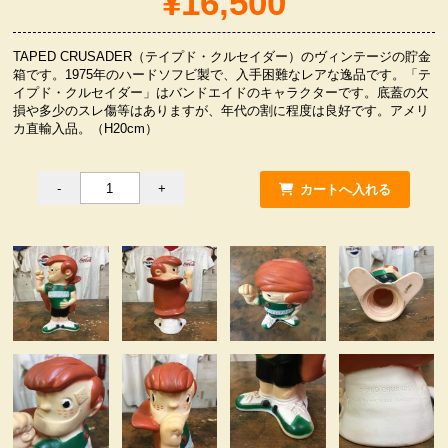
¥16,500
服飾小物雑貨
TAPED CRUSADER（テイプド・クルセイダー）のヴィンテージの貯金
箱です。1975年のハードソフビ製で、入手困難なレアな逸品です。「テ
イプド・クルセイダー」はバンドエイドのキャラクターです。底蓋の欠
損や多少のスレ傷等はありますが、年代の割に程度は良好です。アメリ
カ直輸入品。（H20cm）