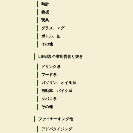
時計
看板
玩具
グラス、マグ
ボトル、缶
その他
LIFE誌 企業広告切り抜き
ドリンク系
フード系
ガソリン、オイル系
自動車、バイク系
タバコ系
その他
ファイヤーキング他
アドバタイジング