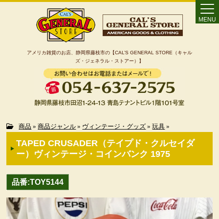
MENU
アメリカ雑貨のお店、静岡県藤枝市の【CAL’S GENERAL STORE（キャル
ズ・ジェネラル・ストアー）】
Home
商品
»
商品ジャンル
»
ヴィンテージ・グッズ
»
玩具
»
TAPED CRUSADER（テイプド・クルセイダ
カート
ー）ヴィンテージ・コインバンク 1975
特定商取引法に基づく表記
品番:TOY5144
カテゴリー検索