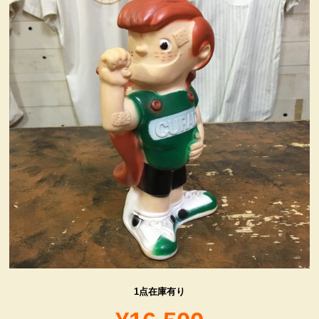
ヴィンテージ・グッズ
LIFE誌 企業広告切り抜き
ファイヤーキング他
コカコーラ・グッズ
カンパニー・グッズ
キャラクター・グッズ
喫煙具
1点在庫有り