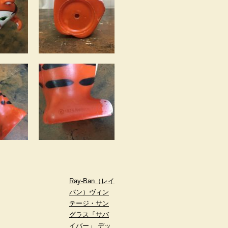
Ray-Ban（レイ
バン）ヴィン
テージ・サン
グラス「サバ
イバー」 デッ