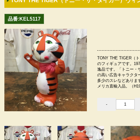
TONY THE TIGER（トニー・ザ・タイガー）ヴィ
品番:KEL5117
TONY THE TIG
のフィギュアです。19
逸品です。「トニー・
の高い広告キャラクタ
多少のスレなどありま
メリカ直輸入品。（H19