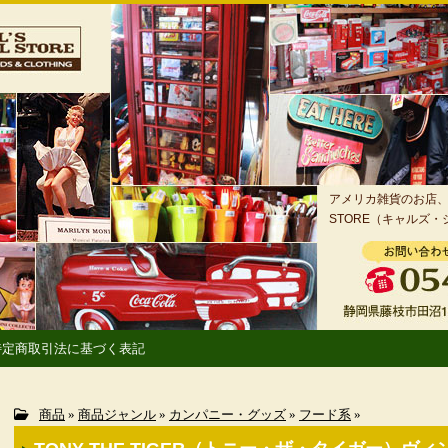
アメリカ雑貨のお店、静
STORE（キャルズ
特定商取引法に基づく表記
商品
»
商品ジャンル
»
カンパニー・グッズ
»
フード系
»