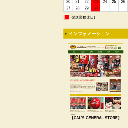
20
21
22
23
24
25
26
27
28
29
30
(
発送業務休日)
インフォメーション
【CAL'S GENERAL STORE】