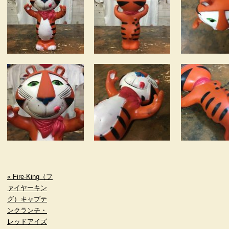
« Fire-King（フ
ァイヤーキン
グ）キャプテ
ンクランチ・
レッドアイズ