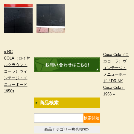
« RC
Coca-Cola（コ
COLA（ロイヤ
カコーラ）ヴ
ルクラウン・
ィンテージ・
コーラ）ヴィ
メニューボー
ンテージ・メ
ド「DRINK
ニューボード
Coca-Cola」
1950s
1953 »
商品検索
商品カテゴリー複合検索>