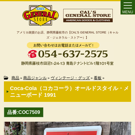
MENU
アメリカ雑貨のお店、静岡県藤枝市の【CAL’S GENERAL STORE（キャル
ズ・ジェネラル・ストアー）】
Home
商品
»
商品ジャンル
»
ヴィンテージ・グッズ
»
看板
»
Coca-Cola（コカコーラ）オールドスタイル・メ
カート
ニューボード 1991
特定商取引法に基づく表記
品番:COC7509
カテゴリー検索