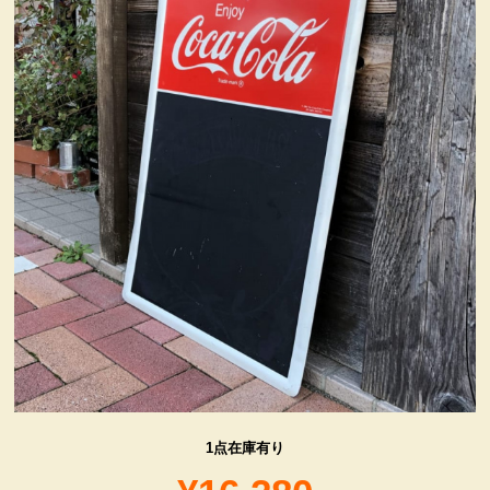
ヴィンテージ・グッズ
LIFE誌 企業広告切り抜き
ファイヤーキング他
コカコーラ・グッズ
カンパニー・グッズ
キャラクター・グッズ
喫煙具
1点在庫有り