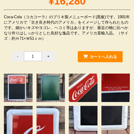
¥16,280
服飾小物雑貨
Coca-Cola（コカコーラ）のブリキ製メニューボード(黒板)です。1991年
にアメリカで「古き良き時代のアメリカ」をイメージして作られたもの
です。細かいキズやヨゴレ、ヘコミ等はありますが、最近の物に比べか
なり作りはしっかりとした良好な逸品です。アメリカ直輸入品。（サイ
ズ：約Ｈ71×Ｗ51ｃｍ）