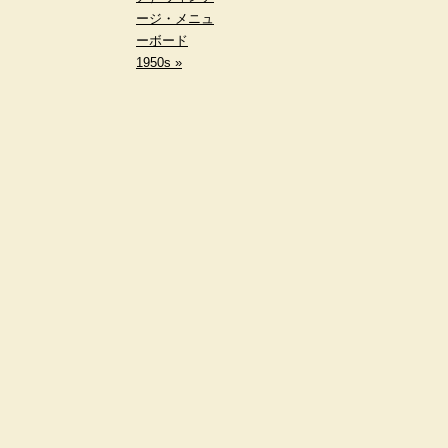
ージ・メニュ
ーボード
1950s »