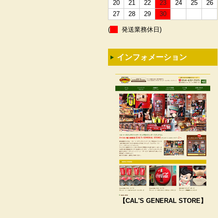
20
21
22
23
24
25
26
27
28
29
30
(
発送業務休日)
インフォメーション
【CAL'S GENERAL STORE】