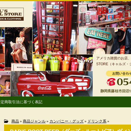
アメリカ雑貨のお店、静
STORE（キャルズ
特定商取引法に基づく表記
商品
»
商品ジャンル
»
カンパニー・グッズ
»
ドリンク系
»