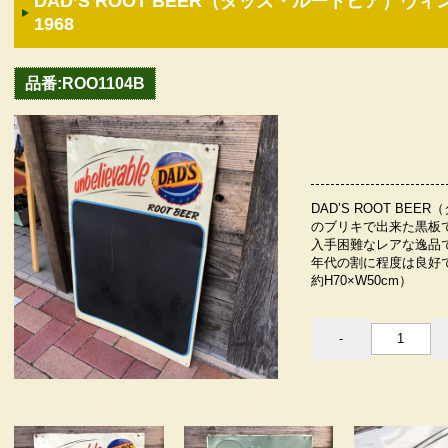
DAD’S ROOT BEER（ダッズ・ルートビア）
1968
品番:ROO1104B
DAD’S ROOT B
のブリキで出来た黒板で
入手困難なレアな逸品
年代の割に程度は良好
約H70×W50cm）